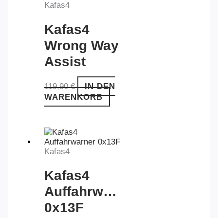
Kafas4
Kafas4
Wrong Way
Assist
0x13E
119,90
€
IN DEN
WARENKORB
Kafas4
Kafas4
Auffahrwarner
0x13F